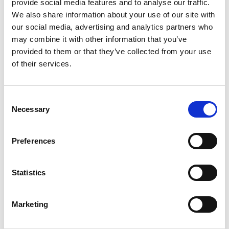
provide social media features and to analyse our traffic.
We also share information about your use of our site with
our social media, advertising and analytics partners who
may combine it with other information that you’ve
provided to them or that they’ve collected from your use
Hvad er en påskefrokost uden påskeæg og shots
of their services.
til påskebordet?
Vi giver jer vores bud på årets påskekage du kan
Consent
sætte på bordet til årets påskefrokost. Et dejligt
Necessary
Selection
påskeæg med den lækre karamel smag fra Råstoff
Salty Carmel. Påskeægget kræver blot en smule
Preferences
tålmodighed og en masse kærlighed.
Statistics
Læs mere
Marketing