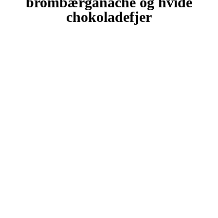
brombærganache og hvide
chokoladefjer