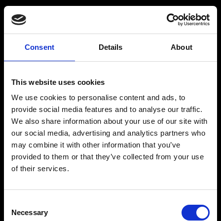
RÅSTOFF
INSPIRATION
Consent
Details
About
Produkter
Drinksopskrifter
This website uses cookies
Forhandlere
Mit drinkskort
We use cookies to personalise content and ads, to
Økologi
Blog
provide social media features and to analyse our traffic.
We also share information about your use of our site with
Historie
our social media, advertising and analytics partners who
Kontakt
may combine it with other information that you’ve
provided to them or that they’ve collected from your use
of their services.
RÅSTOFF - Raffineret og lavet på de bedste
Consent
råvarer
Necessary
Selection