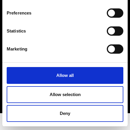
Vores adresse og oplysninger: Spritfabrikken Danmark ApS, Venusvej 20, 6000
Kolding. CVR: 10269776
Preferences
© 2018-2019 Spritfabrikken Danmark ApS All Rights Reserved. Vi er inspiceret af
Miljø- og Fødevareministeriet. Vi er autoriseret af Miljø- og Fødevareministeriet til at
sælge økologiske produkter.
Statistics
Cookie- og privatlivspolitik
Marketing
Smiley-rapport
Allow all
Allow selection
Deny