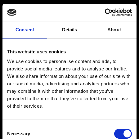
RÅSTOFF
INSPIRATION
Consent
Details
About
Produkter
Drinksopskrifter
This website uses cookies
Forhandlere
Mit drinkskort
We use cookies to personalise content and ads, to
Økologi
Blog
provide social media features and to analyse our traffic.
We also share information about your use of our site with
Historie
our social media, advertising and analytics partners who
Kontakt
may combine it with other information that you’ve
provided to them or that they’ve collected from your use
of their services.
RÅSTOFF - Raffineret og lavet på de bedste
Consent
råvarer
Necessary
Selection