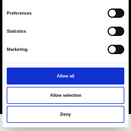
Vores adresse og oplysninger: Spritfabrikken Danmark ApS, Venusvej 20, 6000
Kolding. CVR: 10269776
Preferences
© 2018-2019 Spritfabrikken Danmark ApS All Rights Reserved. Vi er inspiceret af
Miljø- og Fødevareministeriet. Vi er autoriseret af Miljø- og Fødevareministeriet til at
sælge økologiske produkter.
Statistics
Cookie- og privatlivspolitik
Marketing
Smiley-rapport
Allow all
Allow selection
Deny