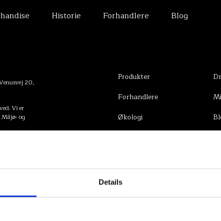
handise
Historie
Forhandlere
Blog
 de bedste
RÅSTOFF
I
Produkter
Dr
 Venusvej 20,
Forhandlere
Mi
ed. Vi er
Økologi
Bl
f Miljø- og
Historie
Kontakt
Details