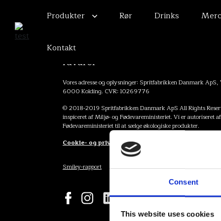
Produkter
Rør
Drinks
Merc
Kontakt
RÅSTOFF - Raffineret og lavet på
råvarer
Vores adresse og oplysninger: Spritfabrikken Danmark ApS,
6000 Kolding. CVR: 10269776
© 2018-2019 Spritfabrikken Danmark ApS All Rights Reserv
inspiceret af Miljø- og Fødevareministeriet. Vi er autoriseret a
Fødevareministeriet til at sælge økologiske produkter.
Cookie- og privatlivspolitik
Smiley-rapport
Consent
This website uses cookies