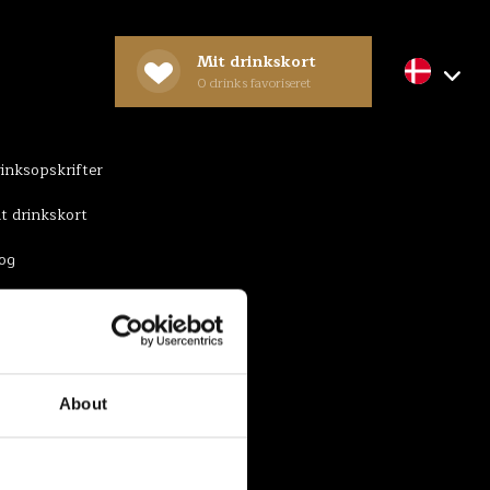
Mit drinkskort
0
drinks favoriseret
NSPIRATION
inksopskrifter
t drinkskort
og
About