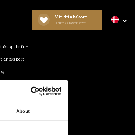
Mit drinkskort
0
drinks favoriseret
NSPIRATION
inksopskrifter
t drinkskort
og
About