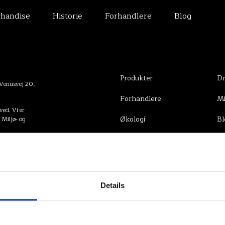
handise
Historie
Forhandlere
Blog
 de bedste
RÅSTOFF
I
Produkter
Dr
 Venusvej 20,
Forhandlere
Mi
ed. Vi er
Økologi
Bl
f Miljø- og
Historie
Kontakt
Details