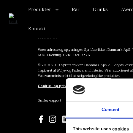
Produkter
Rør
Drinks
Merc
Kontakt
RÅSTOFF - Raffineret og lavet på
råvarer
Vores adresse og oplysninger: Spritfabrikken Danmark ApS,
6000 Kolding. CVR: 10269776
© 2018-2019 Spritfabrikken Danmark ApS All Rights Reserv
inspiceret af Miljø- og Fødevareministeriet. Vi er autoriseret a
Fødevareministeriet til at sælge økologiske produkter.
Cookie- og privatlivspolitik
Smiley-rapport
Consent
This website uses cookies