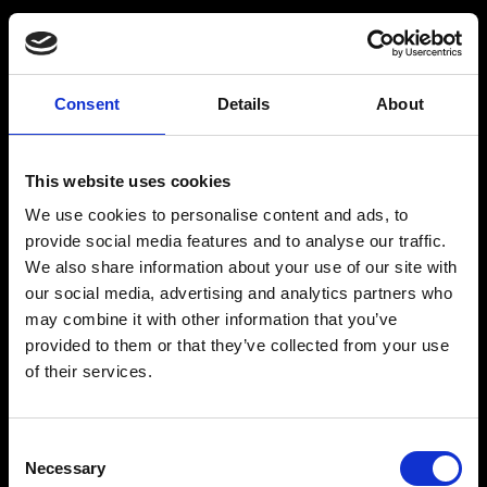
RÅSTOFF
INSPIRATION
Consent
Details
About
Er du over 18 år gammel?
Produkter
Drinksopskrifter
This website uses cookies
Forhandlere
Mit drinkskort
We use cookies to personalise content and ads, to
JA
NEJ
Økologi
Blog
provide social media features and to analyse our traffic.
We also share information about your use of our site with
Historie
our social media, advertising and analytics partners who
Kontakt
may combine it with other information that you’ve
provided to them or that they’ve collected from your use
Accept af ovenstående
of their services.
Ved at indsende denne formular, accepterer du webstedets
cookie og privatpolitik. Hvis du vil vide mere, kan du læse vores
RÅSTOFF - Raffineret og lavet på de bedste
cookie og privatlivspolitik.
Consent
råvarer
Necessary
Selection