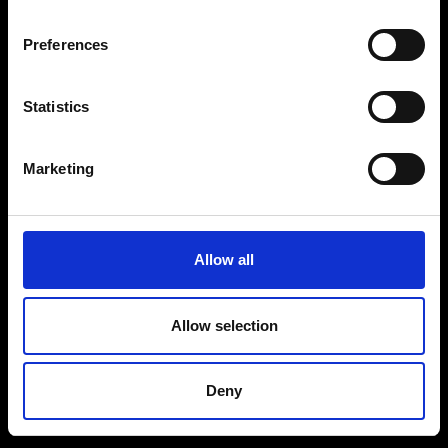
Vores adresse og oplysninger: Spritfabrikken Danmark ApS, Venusvej 20, 6000
Kolding. CVR: 10269776
Preferences
© 2018-2019 Spritfabrikken Danmark ApS All Rights Reserved. Vi er inspiceret af
Miljø- og Fødevareministeriet. Vi er autoriseret af Miljø- og Fødevareministeriet til at
sælge økologiske produkter.
Statistics
Cookie- og privatlivspolitik
Marketing
Smiley-rapport
Allow all
Allow selection
Deny