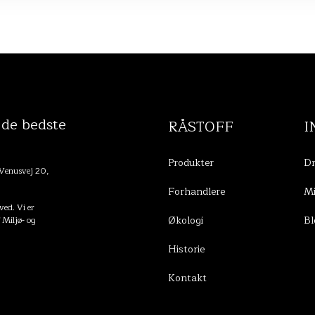
 de bedste
RÅSTOFF
I
Produkter
Dr
 Venusvej 20,
Forhandlere
Mi
ed. Vi er
Økologi
Bl
f Miljø- og
Historie
Kontakt