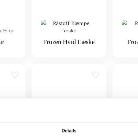
ur
Frozen Hvid Læske
Fro
Details