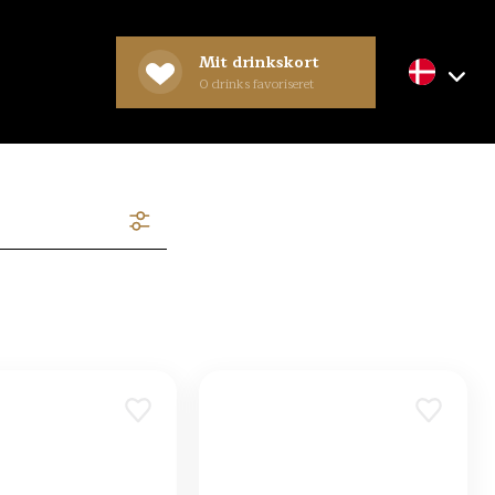
Mit drinkskort
0
drinks favoriseret