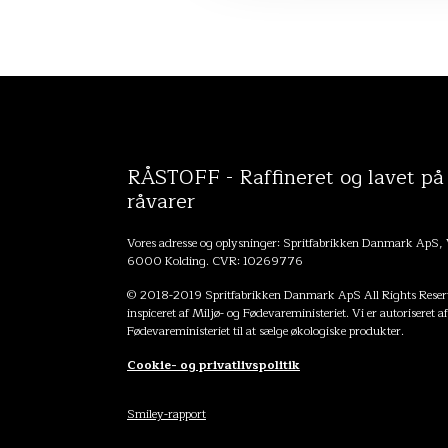
RÅSTOFF - Raffineret og lavet på
råvarer
Vores adresse og oplysninger: Spritfabrikken Danmark ApS,
6000 Kolding. CVR: 10269776
© 2018-2019 Spritfabrikken Danmark ApS All Rights Reserv
inspiceret af Miljø- og Fødevareministeriet. Vi er autoriseret a
Fødevareministeriet til at sælge økologiske produkter.
Cookie- og privatlivspolitik
Smiley-rapport