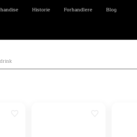
handise
Historie
Forhandlere
Blog