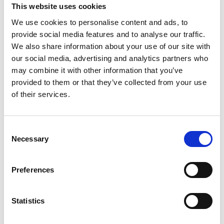
This website uses cookies
smagen naturligvis bliver meget mere intens i takt
med, at de smelter. Vil du drikke den med det
We use cookies to personalise content and ads, to
samme, anbefaler vi, at du bruger almindelige
provide social media features and to analyse our traffic.
isterninger.
We also share information about your use of our site with
our social media, advertising and analytics partners who
may combine it with other information that you’ve
provided to them or that they’ve collected from your use
of their services.
Et sidste tip jeg vil give, er at bruge en lidt federe
mælk, hvis det skal være ekstra lækkert – og hvis det
Consent
skal være rigtig syndigt, så kan du toppe med en
Necessary
Selection
kugle vaniljeis. Nøj, hvor kan det anbefales, kan jeg
godt hilse og sige. En iskaffe der blot var en kaffedrik,
bliver pludselig til en sommerdessert ved tilførslen af
Preferences
den søde is.
Statistics
Velbekomme!
Følg os på Bloglovin