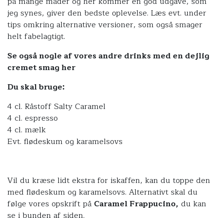
på mange måder og her kommer en god udgave, som
jeg synes, giver den bedste oplevelse. Læs evt. under
tips omkring alternative versioner, som også smager
helt fabelagtigt.
Se også nogle af vores andre drinks med en dejlig
cremet smag her
Du skal bruge:
4 cl.
Råstoff Salty Caramel
4 cl. espresso
4 cl. mælk
Evt. flødeskum og karamelsovs
Vil du kræse lidt ekstra for iskaffen, kan du toppe den
med flødeskum og karamelsovs. Alternativt skal du
følge vores opskrift på
Caramel Frappucino,
du kan
se i bunden af siden.