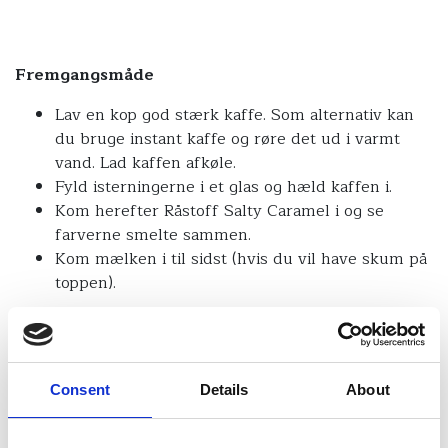
Fremgangsmåde
Lav en kop god stærk kaffe. Som alternativ kan
du bruge instant kaffe og røre det ud i varmt
vand. Lad kaffen afkøle.
Fyld isterningerne i et glas og hæld kaffen i.
Kom herefter Råstoff Salty Caramel i og se
farverne smelte sammen.
Kom mælken i til sidst (hvis du vil have skum på
toppen).
TIP:
I stedet for at hælde kaffen ned i glasset, kan du
fryse kaffen til isterninger, så du altid kan lave iskaffe.
På den måde bibeholdes kaffens stærke smag, da det
Consent
Details
About
kun er kaffe, der smelter ud i mælken og ikke vand.
Det skal dog lige nævnes, at den skal stå et stykke tid
før kaffe-isterningerne opløses i mælken og at