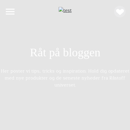
Råt på bloggen
Her poster vi tips, tricks og inspiration. Hold dig opdateret
med nye produkter og de seneste nyheder fra Råstoff
universet.